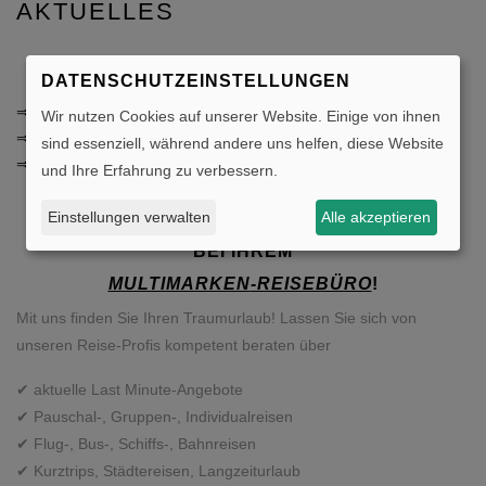
AKTUELLES
DATENSCHUTZEINSTELLUNGEN
⇒
Urlaub günstig buchen
Wir nutzen Cookies auf unserer Website. Einige von ihnen
⇒
Flughafen-Parkplatz
sind essenziell, während andere uns helfen, diese Website
⇒
Reiseberichte
und Ihre Erfahrung zu verbessern.
Einstellungen verwalten
Alle akzeptieren
HERZLICH WILLKOMMEN
BEI IHREM
MULTIMARKEN
-REISEBÜRO
!
Mit uns finden Sie Ihren Traumurlaub! Lassen Sie sich von
unseren Reise-Profis kompetent beraten über
✔ aktuelle Last Minute-Angebote
✔ Pauschal-, Gruppen-, Individualreisen
✔ Flug-, Bus-, Schiffs-, Bahnreisen
✔ Kurztrips, Städtereisen, Langzeiturlaub