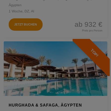
Ägypten
1 Woche, DZ, AI
ab 932 €
JETZT BUCHEN
Preis pro Person
TOP!
HURGHADA & SAFAGA, ÄGYPTEN