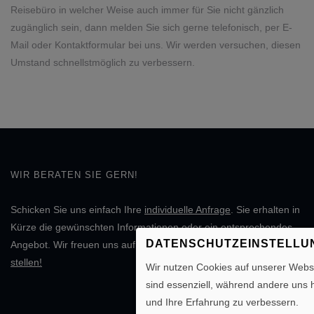
Reisebüro in welcher Weise auch immer für Sie nicht gänzlich
zugänglich sein, dann melden Sie sich gerne telefonisch, per E-
Mail oder Kontaktformular bei uns. Wir werden versuchen, diesen
Umstand schnellstmöglich zu verbessern.
WIR BERATEN SIE GERN!
Schicken Sie uns einfach Ihre
individuelle Anfrage
. Sie erhalten in
Kürze die gewünschten Informationen oder ein entsprechendes
DATENSCHUTZEINSTELLU
Angebot. Wir freuen uns auf Ihre Nachricht.
Individuelle Anfrage
stellen!
Wir nutzen Cookies auf unserer Websi
sind essenziell, während andere uns 
und Ihre Erfahrung zu verbessern.