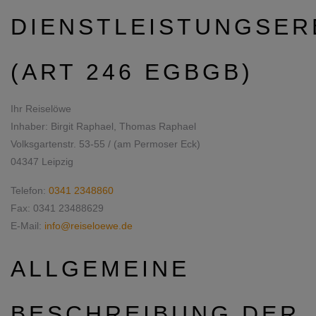
DIENSTLEISTUNGSER
(ART 246 EGBGB)
Ihr Reiselöwe
Inhaber: Birgit Raphael, Thomas Raphael
Volksgartenstr. 53-55 / (am Permoser Eck)
04347 Leipzig
Telefon:
0341 2348860
Fax: 0341 23488629
E-Mail:
info@reiseloewe.de
ALLGEMEINE
BESCHREIBUNG DER