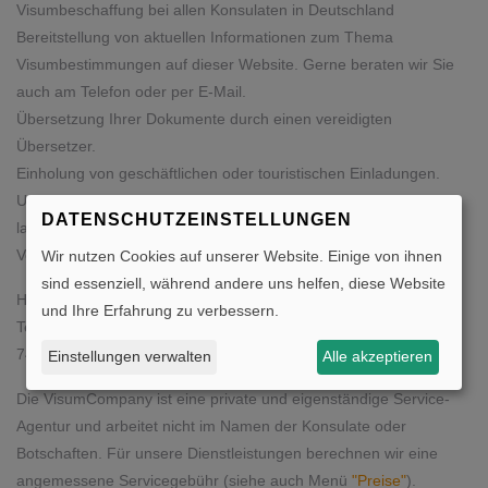
Visumbeschaffung bei allen Konsulaten in Deutschland
Bereitstellung von aktuellen Informationen zum Thema
Visumbestimmungen auf dieser Website. Gerne beraten wir Sie
auch am Telefon oder per E-Mail.
Übersetzung Ihrer Dokumente durch einen vereidigten
Übersetzer.
Einholung von geschäftlichen oder touristischen Einladungen.
Unser Service erspart Ihnen viel Zeit und Aufwand. Durch
DATENSCHUTZEINSTELLUNGEN
langjährige Erfahrung und unserem Firmensitz in Berlin werden
Verzögerungen beim Visabeschaffungsprozess vermieden.
Wir nutzen Cookies auf unserer Website. Einige von ihnen
sind essenziell, während andere uns helfen, diese Website
Haben Sie noch Fragen ? Die VisumCompany hilft gern.
und Ihre Erfahrung zu verbessern.
Telefon 030-74789188, Mobil: 0160-2131383, Fax 030-
74789175, mail@visumcompany.de
Einstellungen verwalten
Alle akzeptieren
Die VisumCompany ist eine private und eigenständige Service-
Agentur und arbeitet nicht im Namen der Konsulate oder
Botschaften. Für unsere Dienstleistungen berechnen wir eine
angemessene Servicegebühr (siehe auch Menü
"Preise"
).